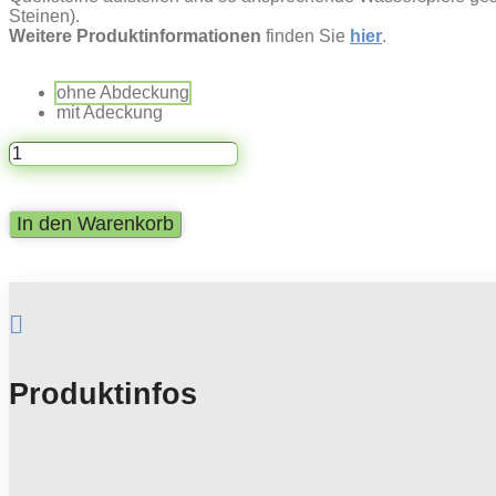
Steinen).
Weitere Produktinformationen
finden Sie
hier
.
ohne Abdeckung
mit Adeckung
GFK
Teichbecken
rund
|
In den Warenkorb
1650
Liter
Durchmesser
225
cm

Menge
Produktinfos