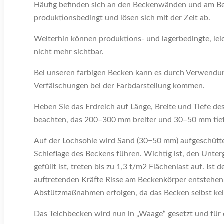
Häufig befinden sich an den Beckenwänden und am Be
produktionsbedingt und lösen sich mit der Zeit ab.
Weiterhin können produktions- und lagerbedingte, lei
nicht mehr sichtbar.
Bei unseren farbigen Becken kann es durch Verwendung
Verfälschungen bei der Farbdarstellung kommen.
Heben Sie das Erdreich auf Länge, Breite und Tiefe d
beachten, das 200–300 mm breiter und 30–50 mm tie
Auf der Lochsohle wird Sand (30−50 mm) aufgeschütte
Schieflage des Beckens führen. Wichtig ist, den Unte
gefüllt ist, treten bis zu 1,3 t/m2 Flächenlast auf. I
auftretenden Kräfte Risse am Beckenkörper entstehen
Abstützmaßnahmen erfolgen, da das Becken selbst ke
Das Teichbecken wird nun in „Waage“ gesetzt und für d