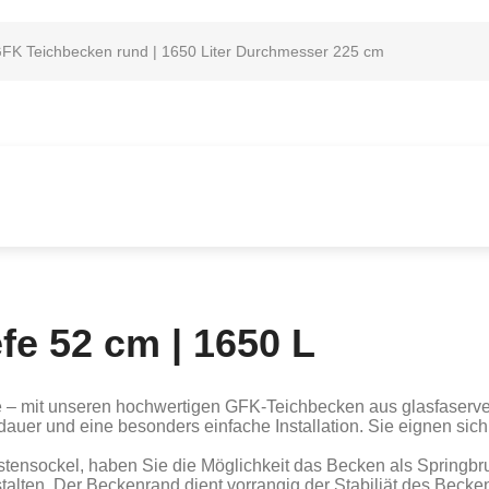
FK Teichbecken rund | 1650 Liter Durchmesser 225 cm
fe 52 cm | 1650 L
 – mit unseren hochwertigen GFK-Teichbecken aus glasfaserver
uer und eine besonders einfache Installation. Sie eignen sich i
tensockel, haben Sie die Möglichkeit das Becken als Springb
alten. Der Beckenrand dient vorrangig der Stabiliät des Becken