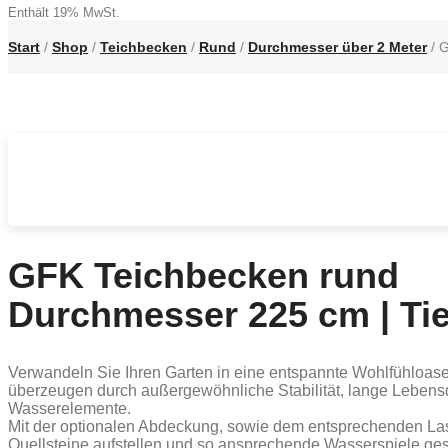
Enthält 19% MwSt.
bis
€2.495,00
Start
/
Shop
/
Teichbecken
/
Rund
/
Durchmesser über 2 Meter
/ G
GFK Teichbecken rund
Durchmesser 225 cm | Tie
Verwandeln Sie Ihren Garten in eine entspannte Wohlfühloase
überzeugen durch außergewöhnliche Stabilität, lange Lebensda
Wasserelemente.
Mit der optionalen Abdeckung, sowie dem entsprechenden Las
Quellsteine aufstellen und so ansprechende Wasserspiele gest