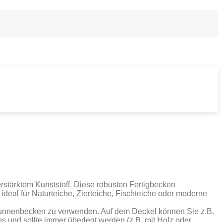
stärktem Kunststoff. Diese robusten Fertigbecken
deal für Naturteiche, Zierteiche, Fischteiche oder moderne
runnenbecken zu verwenden. Auf dem Deckel können Sie z.B.
s und sollte immer überlegt werden (z.B. mit Holz oder