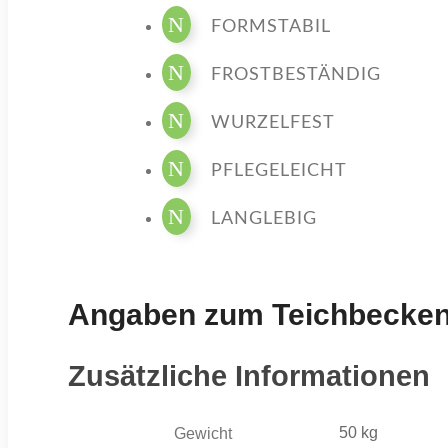
N
FORMSTABIL
N
FROSTBESTÄNDIG
N
WURZELFEST
N
PFLEGELEICHT
N
LANGLEBIG
Angaben zum Teichbecke
Zusätzliche Informationen
50 kg
Gewicht