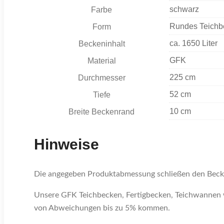
schwarz
Farbe
Rundes Teichb
Form
ca. 1650 Liter
Beckeninhalt
GFK
Material
225 cm
Durchmesser
52 cm
Tiefe
10 cm
Breite Beckenrand
Hinweise
Die angegeben Produktabmessung schließen den Beck
Unsere GFK Teichbecken, Fertigbecken, Teichwannen w
von Abweichungen bis zu 5% kommen.