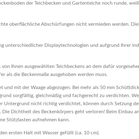
ckenboden der Teichbecken und Gartenteiche noch runde, weiß
chte oberflächliche Abschürfungen nicht vermieden werden. Die
 unterschiedlicher Displaytechnologien und aufgrund Ihrer indi
es von Ihnen ausgewählten Teichbeckens an dem dafür vorgesehen
fer als die Beckenmaße ausgehoben werden muss.
t und mit der Waage abgezogen. Bei mehr als 50 mm Schüttdick
rgrund sorgfältig, gleichmäßig und fachgerecht zu verdichten. 
st der Untergrund nicht richtig verdichtet, können durch Setzung
. Die Dichtheit des Beckenkörpers geht verloren! Beim Einbau a
ine Stützlasten aufnehmen kann.
en ersten Halt mit Wasser gefüllt (ca. 10 cm).