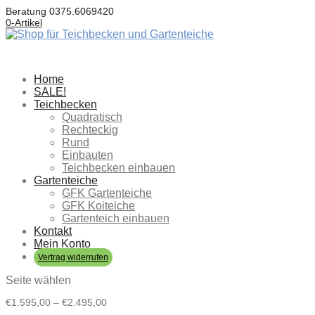
Beratung
0375.6069420
0-Artikel
Home
SALE!
Teichbecken
Quadratisch
Rechteckig
Rund
Einbauten
Teichbecken einbauen
Gartenteiche
GFK Gartenteiche
GFK Koiteiche
Gartenteich einbauen
Kontakt
Mein Konto
Vertrag widerrufen
Seite wählen
Preisspanne:
€
1.595,00
–
€
2.495,00
€1.595,00