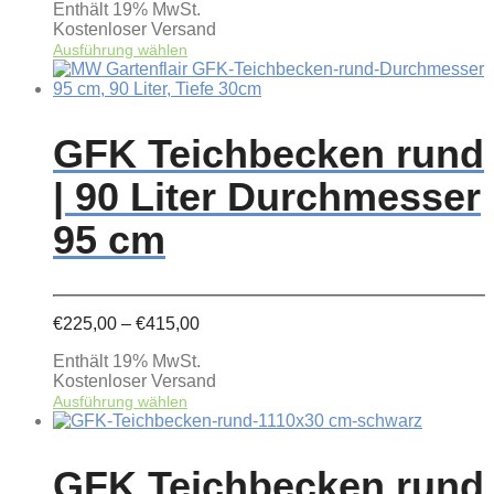
Enthält 19% MwSt.
bis
Kostenloser Versand
€195,00
Dieses
Ausführung wählen
Produkt
weist
mehrere
Varianten
GFK Teichbecken rund
auf.
Die
| 90 Liter Durchmesser
Optionen
können
95 cm
auf
der
Produktseite
gewählt
werden
Preisspanne:
€
225,00
–
€
415,00
€225,00
Enthält 19% MwSt.
bis
Kostenloser Versand
€415,00
Dieses
Ausführung wählen
Produkt
weist
mehrere
GFK Teichbecken rund
Varianten