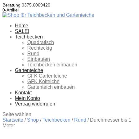
Beratung
0375.6069420
0-Artikel
Home
SALE!
Teichbecken
Quadratisch
Rechteckig
Rund
Einbauten
Teichbecken einbauen
Gartenteiche
GFK Gartenteiche
GFK Koiteiche
Gartenteich einbauen
Kontakt
Mein Konto
Vertrag widerrufen
Seite wählen
Startseite
/
Shop
/
Teichbecken
/
Rund
/ Durchmesser bis 1
Meter