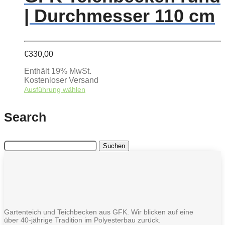
auf.
| Durchmesser 110 cm
Die
Optionen
können
auf
der
€
330,00
Produktseite
gewählt
Enthält 19% MwSt.
werden
Kostenloser Versand
Dieses
Ausführung wählen
Produkt
weist
Search
mehrere
Varianten
auf.
Die
Suchen
Optionen
nach:
können
auf
der
Produktseite
gewählt
werden
Gartenteich und Teichbecken aus GFK. Wir blicken auf eine
über 40-jährige Tradition im Polyesterbau zurück.